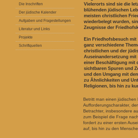
Vielerorts sind sie die l
Die Inschriften
blühenden jüdischen Leb
Der jüdische Kalender
meisten christlichen Fri
Aufgaben und Fragestellungen
wiederbelegt wurden, sind
Zeugnisse der Friedhofs
Literatur und Links
Projekte
Ein Friedhofsbesuch mit 
ganz verschiedene Theme
Schriftquellen
christlichen und der jüd
Auseinandersetzung mit 
einer Beschäftigung mit
sichtbaren Spuren und Z
und den Umgang mit dem
zu Ähnlichkeiten und Un
Religionen, bis hin zu k
Betritt man einen jüdischen 
Aufforderungscharakter, de
Betrachter, insbesondere au
zum Beispiel die Frage nac
fordert zu einer ersten Aus
auf, bis hin zu den Menschen