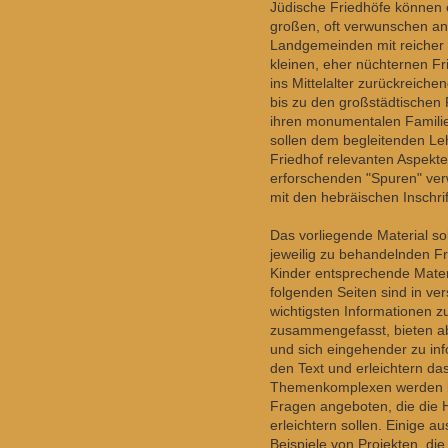
Jüdische Friedhöfe können e
großen, oft verwunschen a
Landgemeinden mit reicher 
kleinen, eher nüchternen Fr
ins Mittelalter zurückreich
bis zu den großstädtischen 
ihren monumentalen Familie
sollen dem begleitenden Le
Friedhof relevanten Aspekten
erforschenden "Spuren" ve
mit den hebräischen Inschr
Das vorliegende Material so
jeweilig zu behandelnden Fr
Kinder entsprechende Mate
folgenden Seiten sind in v
wichtigsten Informationen z
zusammengefasst, bieten abe
und sich eingehender zu inf
den Text und erleichtern d
Themenkomplexen werden kl
Fragen angeboten, die die
erleichtern sollen. Einige a
Beispiele von Projekten, die